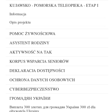
KUJAWSKO - POMORSKA TELEOPIEKA - ETAP I
Informacja
Opis projektu
POMOC ŻYWNOŚCIOWA
ASYSTENT RODZINY
AKTYWNOŚĆ NA TAK
KORPUS WSPARCIA SENIORÓW
DEKLARACJA DOSTĘPNOŚCI
OCHRONA DANYCH OSOBOWYCH
CYBERBEZPIECZEŃSTWO
ГРОМАДЯН УКРАЇНИ
Виплата 300 злотих для громадян України 300 zł dla
obywatela Ukrainy