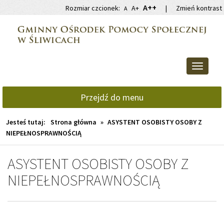
Przejdź
Przejdź
A++
Rozmiar czcionek:
A+
|
Zmień kontrast
A
do
do
głównej
wyszukiwarki
treści
Przełącz
nawigacj
Przejdź do menu
Jesteś tutaj:
Strona główna
»
ASYSTENT OSOBISTY OSOBY Z
NIEPEŁNOSPRAWNOŚCIĄ
ASYSTENT OSOBISTY OSOBY Z
NIEPEŁNOSPRAWNOŚCIĄ