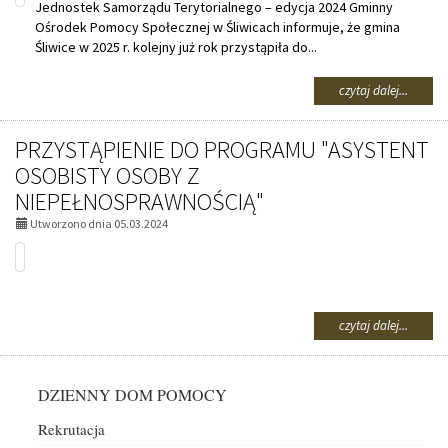
-
Jednostek Samorządu Terytorialnego – edycja 2024 Gminny
EDYCJA
Ośrodek Pomocy Społecznej w Śliwicach informuje, że gmina
2026
Śliwice w 2025 r. kolejny już rok przystąpiła do...
na
czytaj dalej...
temat:
PRZYST
PRZYSTĄPIENIE DO PROGRAMU "ASYSTENT
DO
PROGR
OSOBISTY OSOBY Z
"ASYST
NIEPEŁNOSPRAWNOŚCIĄ"
OSOBIS
OSOBY
Utworzono dnia 05.03.2024
Z
NIEPE
-
EDYCJA
2025
na
czytaj dalej...
temat:
PRZYST
DO
Menu
DZIENNY DOM POMOCY
PROGR
"ASYST
Rekrutacja
OSOBIS