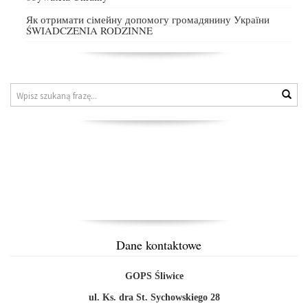
Як отримати сімейну допомогу громадянину України
ŚWIADCZENIA RODZINNE
Znajdź
Wys
na
stronie
Dane kontaktowe
GOPS Śliwice
ul. Ks. dra St. Sychowskiego 28