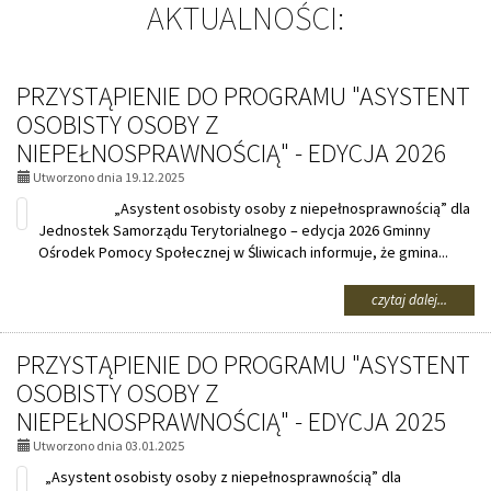
AKTUALNOŚCI:
PRZYSTĄPIENIE DO PROGRAMU "ASYSTENT
OSOBISTY OSOBY Z
NIEPEŁNOSPRAWNOŚCIĄ" - EDYCJA 2026
Utworzono dnia 19.12.2025
„Asystent osobisty osoby z niepełnosprawnością” dla
Jednostek Samorządu Terytorialnego – edycja 2026 Gminny
Ośrodek Pomocy Społecznej w Śliwicach informuje, że gmina...
na
czytaj dalej...
temat:
PRZYST
PRZYSTĄPIENIE DO PROGRAMU "ASYSTENT
DO
PROGR
OSOBISTY OSOBY Z
"ASYST
NIEPEŁNOSPRAWNOŚCIĄ" - EDYCJA 2025
OSOBIS
OSOBY
Utworzono dnia 03.01.2025
Z
„Asystent osobisty osoby z niepełnosprawnością” dla
NIEPE