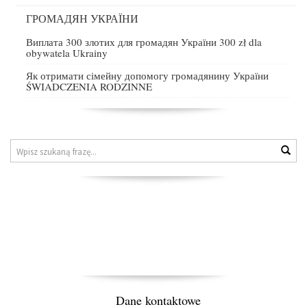
ГРОМАДЯН УКРАЇНИ
Виплата 300 злотих для громадян України 300 zł dla
obywatela Ukrainy
Як отримати сімейну допомогу громадянину України
ŚWIADCZENIA RODZINNE
Znajdź
Wys
na
stronie
Dane kontaktowe