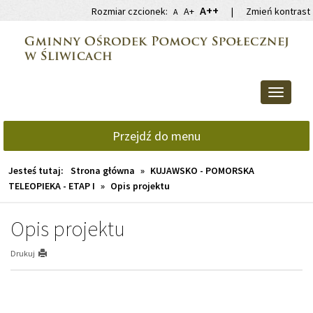
Przejdź
Przejdź
A++
Rozmiar czcionek:
A+
|
Zmień kontrast
A
do
do
głównej
wyszukiwarki
treści
Przełącz
nawigacj
Przejdź do menu
Jesteś tutaj:
Strona główna
»
KUJAWSKO - POMORSKA
TELEOPIEKA - ETAP I
»
Opis projektu
Opis projektu
Drukuj