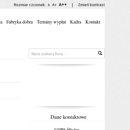
A++
Rozmiar czcionek:
A+
|
Zmień kontrast
A
na
Fabryka dobra
Terminy wypłat
Kadra
Kontakt
Znajdź
Wyszukaj
na
stronie
Dane kontaktowe
GOPS Śliwice