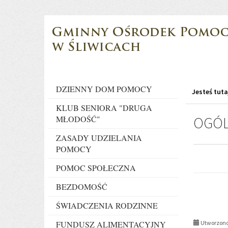
Przejdź
Przejdź
do
do
głównej
wyszukiwarki
treści
Menu
DZIENNY DOM POMOCY
Jesteś tuta
KLUB SENIORA "DRUGA
OGÓL
MŁODOŚĆ"
ZASADY UDZIELANIA
POMOCY
POMOC SPOŁECZNA
BEZDOMOŚĆ
ŚWIADCZENIA RODZINNE
FUNDUSZ ALIMENTACYJNY
Utworzono 