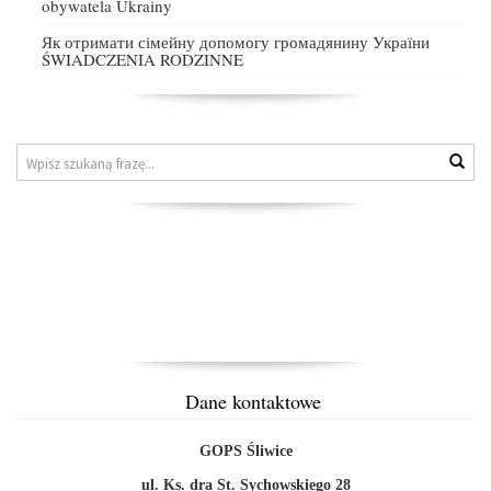
obywatela Ukrainy
Як отримати сімейну допомогу громадянину України
ŚWIADCZENIA RODZINNE
Znajdź
Wys
na
stronie
Dane kontaktowe
GOPS Śliwice
ul. Ks. dra St. Sychowskiego 28