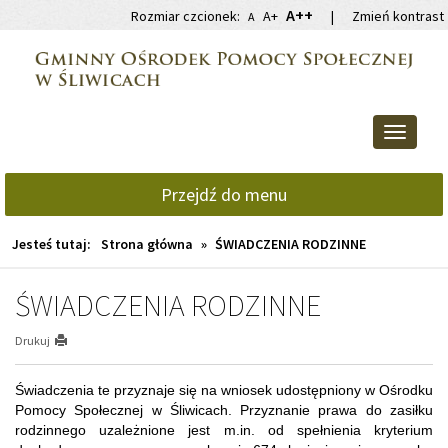
Przejdź
Przejdź
A++
Rozmiar czcionek:
A+
|
Zmień kontrast
A
do
do
głównej
wyszukiwarki
treści
Przełącz
nawigacj
Przejdź do menu
Jesteś tutaj:
Strona główna
»
ŚWIADCZENIA RODZINNE
ŚWIADCZENIA RODZINNE
Drukuj
Świadczenia te przyznaje się na wniosek udostępniony w Ośrodku
Pomocy Społecznej w Śliwicach. Przyznanie prawa do zasiłku
rodzinnego uzależnione jest m.in. od spełnienia kryterium