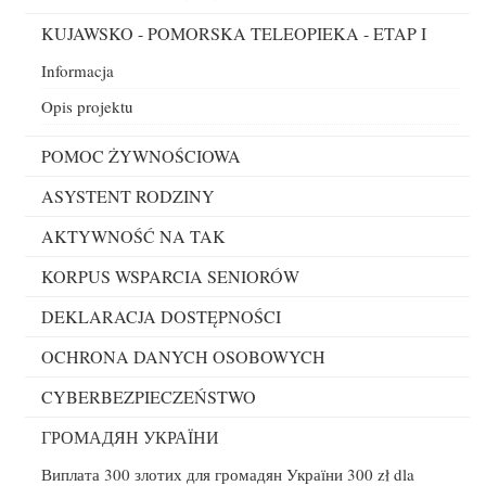
KUJAWSKO - POMORSKA TELEOPIEKA - ETAP I
Informacja
Opis projektu
POMOC ŻYWNOŚCIOWA
ASYSTENT RODZINY
AKTYWNOŚĆ NA TAK
KORPUS WSPARCIA SENIORÓW
DEKLARACJA DOSTĘPNOŚCI
OCHRONA DANYCH OSOBOWYCH
CYBERBEZPIECZEŃSTWO
ГРОМАДЯН УКРАЇНИ
Виплата 300 злотих для громадян України 300 zł dla