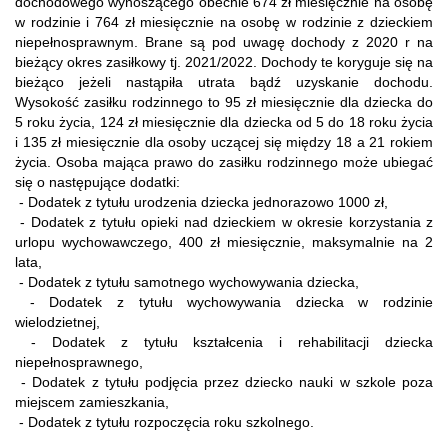
dochodowego wynoszącego obecnie 674 zł miesięcznie na osobę
w rodzinie i 764 zł miesięcznie na osobę w rodzinie z dzieckiem
niepełnosprawnym. Brane są pod uwagę dochody z 2020 r na
bieżący okres zasiłkowy tj. 2021/2022. Dochody te koryguje się na
bieżąco jeżeli nastąpiła utrata bądź uzyskanie dochodu.
Wysokość zasiłku rodzinnego to 95 zł miesięcznie dla dziecka do
5 roku życia, 124 zł miesięcznie dla dziecka od 5 do 18 roku życia
i 135 zł miesięcznie dla osoby uczącej się między 18 a 21 rokiem
życia. Osoba mająca prawo do zasiłku rodzinnego może ubiegać
się o następujące dodatki:
- Dodatek z tytułu urodzenia dziecka jednorazowo 1000 zł,
- Dodatek z tytułu opieki nad dzieckiem w okresie korzystania z
urlopu wychowawczego, 400 zł miesięcznie, maksymalnie na 2
lata,
- Dodatek z tytułu samotnego wychowywania dziecka,
- Dodatek z tytułu wychowywania dziecka w rodzinie
wielodzietnej,
- Dodatek z tytułu kształcenia i rehabilitacji dziecka
niepełnosprawnego,
- Dodatek z tytułu podjęcia przez dziecko nauki w szkole poza
miejscem zamieszkania,
- Dodatek z tytułu rozpoczęcia roku szkolnego.