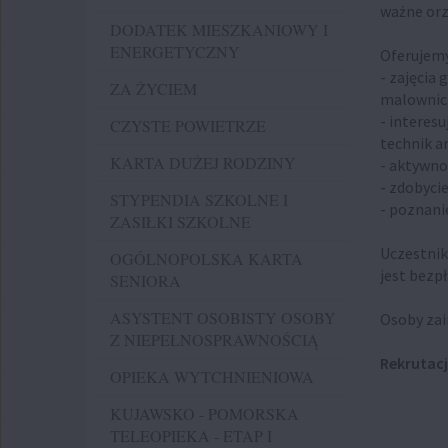
ważne orz
DODATEK MIESZKANIOWY I
ENERGETYCZNY
Oferujemy
- zajęcia
ZA ŻYCIEM
malownicz
- interes
CZYSTE POWIETRZE
technik a
KARTA DUŻEJ RODZINY
- aktywno
- zdobyci
STYPENDIA SZKOLNE I
- poznani
ZASIŁKI SZKOLNE
Uczestnik
OGÓLNOPOLSKA KARTA
jest bezpł
SENIORA
ASYSTENT OSOBISTY OSOBY
Osoby zai
Z NIEPEŁNOSPRAWNOŚCIĄ
Rekrutacj
OPIEKA WYTCHNIENIOWA
KUJAWSKO - POMORSKA
TELEOPIEKA - ETAP I