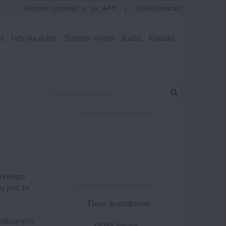
A++
Rozmiar czcionek:
A+
|
Zmień kontrast
A
na
Fabryka dobra
Terminy wypłat
Kadra
Kontakt
Znajdź
Wyszukaj
na
stronie
rskiego
y jest ze
Dane kontaktowe
adających
GOPS Śliwice