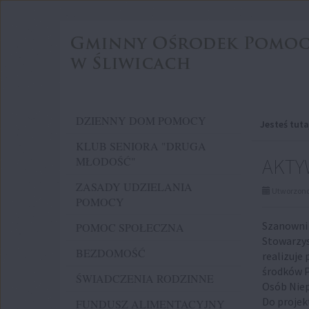
Przejdź
Przejdź
do
do
głównej
wyszukiwarki
treści
Menu
DZIENNY DOM POMOCY
Jesteś tuta
KLUB SENIORA "DRUGA
AKTY
MŁODOŚĆ"
ZASADY UDZIELANIA
Utworzono 
POMOCY
Szanowni
POMOC SPOŁECZNA
Stowarzy
BEZDOMOŚĆ
realizuje
środków P
ŚWIADCZENIA RODZINNE
Osób Niep
Do projek
FUNDUSZ ALIMENTACYJNY