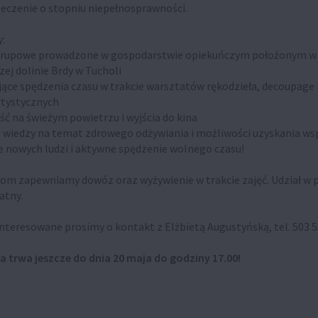
eczenie o stopniu niepełnosprawności.
:
 grupowe prowadzone w gospodarstwie opiekuńczym położonym w
ej dolinie Brdy w Tucholi
ujące spędzenia czasu w trakcie warsztatów rękodzieła, decoupage 
rtystycznych
ść na świeżym powietrzu i wyjścia do kina
e wiedzy na temat zdrowego odżywiania i możliwości uzyskania ws
e nowych ludzi i aktywne spędzenie wolnego czasu!
om zapewniamy dowóz oraz wyżywienie w trakcie zajęć. Udział w p
atny.
nteresowane prosimy o kontakt z Elżbietą Augustyńską, tel. 503 5
a trwa jeszcze do dnia 20 maja do godziny 17.00!