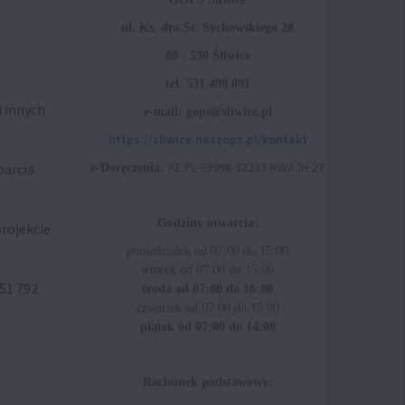
ul. Ks. dra St. Sychowskiego 28
89 - 530 Śliwice
tel. 531 490 091
i innych
e-mail: gops@sliwice.pl
https://sliwice.naszops.pl/kontakt
AE:PL-93998-82233-RWAJH-27
parcia
e-Doręczenia:
Godziny otwarcia:
rojekcie
poniedziałek od 07:00 do 15:00
wtorek od 07:00 do 15:00
51 792
środa od 07:00 do 16:00
czwartek od 07:00 do 15:00
piątek od 07:00 do 14:00
Rachunek podstawowy: