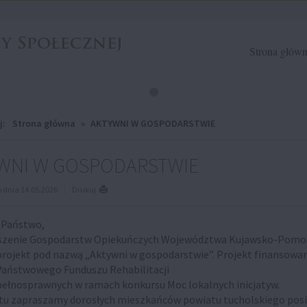
Strona głów
j:
Strona główna
»
AKTYWNI W GOSPODARSTWIE
WNI W GOSPODARSTWIE
dnia 14.05.2026
Drukuj
 Państwo,
szenie Gospodarstw Opiekuńczych Województwa Kujawsko-Pomo
 projekt pod nazwą „Aktywni w gospodarstwie”. Projekt finansowan
aństwowego Funduszu Rehabilitacji
ełnosprawnych w ramach konkursu Moc lokalnych inicjatyw.
tu zapraszamy dorosłych mieszkańców powiatu tucholskiego posi