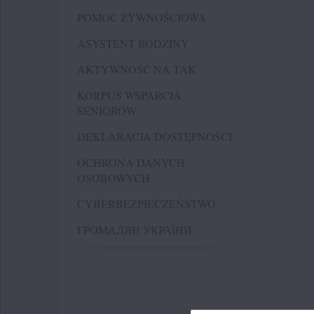
POMOC ŻYWNOŚCIOWA
ASYSTENT RODZINY
AKTYWNOŚĆ NA TAK
KORPUS WSPARCIA
SENIORÓW
DEKLARACJA DOSTĘPNOŚCI
OCHRONA DANYCH
OSOBOWYCH
CYBERBEZPIECZEŃSTWO
ГРОМАДЯН УКРАЇНИ