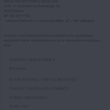
Gminny Ośrodek Pomocy Społecznej
ul. Ks. dr Stanisława Sychowskiego 28,
89-530 Śliwice
NIP: 561-157-77-02
– element
Podmiot3
z oznaczeniem
Rola: „8” – JST odbiorca
.
Prosimy o stosowanie powyższych danych przy wystawianiu
wszystkich faktur od dnia wejścia w życie obowiązku korzystania z
KSeF
Menu
DZIENNY DOM POMOCY
Rekrutacja
KLUB SENIORA "DRUGA MŁODOŚĆ"
ZASADY UDZIELANIA POMOCY
POMOC SPOŁECZNA
Zasiłek stały