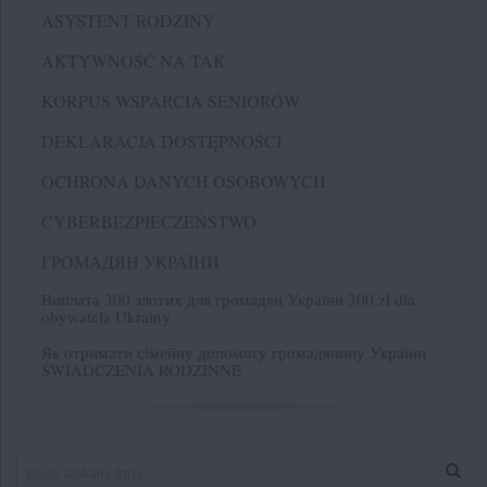
ASYSTENT RODZINY
AKTYWNOŚĆ NA TAK
KORPUS WSPARCIA SENIORÓW
DEKLARACJA DOSTĘPNOŚCI
OCHRONA DANYCH OSOBOWYCH
CYBERBEZPIECZEŃSTWO
ГРОМАДЯН УКРАЇНИ
Виплата 300 злотих для громадян України 300 zł dla
obywatela Ukrainy
Як отримати сімейну допомогу громадянину України
ŚWIADCZENIA RODZINNE
Znajdź
Wys