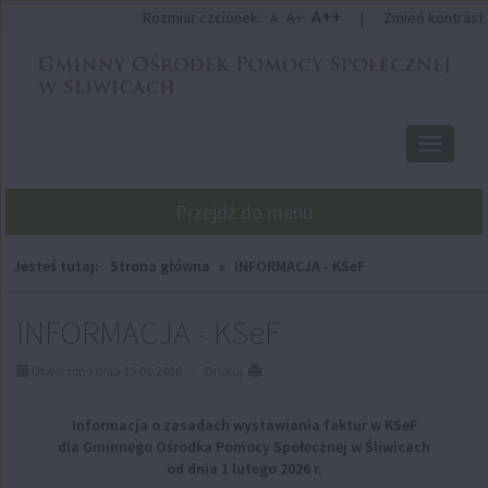
Przejdź
Przejdź
A++
Rozmiar czcionek:
A+
|
Zmień kontrast
A
do
do
głównej
wyszukiwarki
treści
Przełącz
nawigacj
Przejdź do menu
Jesteś tutaj:
Strona główna
»
INFORMACJA - KSeF
INFORMACJA - KSeF
Utworzono dnia 15.01.2026
Drukuj
Informacja o zasadach wystawiania faktur w KSeF
dla Gminnego Ośrodka Pomocy Społecznej w Śliwicach
od dnia 1 lutego 2026 r.