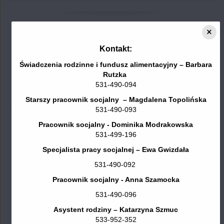
na
stronie
×
Kontakt:
Świadczenia rodzinne i fundusz alimentacyjny – Barbara
Rutzka
531-490-094
Starszy pracownik socjalny – Magdalena Topolińska
Dane kontaktowe
531-490-093
Pracownik socjalny - Dominika Modrakowska
GOPS Śliwice
531-499-196
ul. Ks. dra St. Sychowskiego 28
Specjalista pracy socjalnej – Ewa Gwizdała
89 - 530 Śliwice
531-490-092
tel. 531 490 091
Pracownik socjalny - Anna Szamocka
e-mail: gops@sliwice.pl
531-490-096
https://sliwice.naszops.pl/kontakt
Asystent rodziny – Katarzyna Szmuc
AE:PL-93998-82233-RWAJH-27
e-Doręczenia:
533-952-352