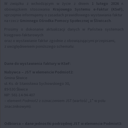
W związku z wchodzącym w życie z dniem
1 lutego 2026 r.
obowiązkiem stosowania
Krajowego Systemu e-Faktur (KSeF)
,
uprzejmie informujemy o zasadach prawidłowego wystawiania faktur
na rzecz
Gminnego Ośrodka Pomocy Społecznej w Śliwicach
.
Prosimy o dokonanie aktualizacji danych w Państwa systemach
księgowo-fakturowych
oraz o wystawianie faktur zgodnie z obowiązującymi przepisami,
z uwzględnieniem poniższego schematu:
Dane do wystawienia faktury w KSeF:
Nabywca – JST w elemencie Podmiot2:
Gmina Śliwice
ul. Ks. dr Stanisława Sychowskiego 30,
89-530 Śliwice
NIP: 561-14-94-407
– element
Podmiot2
z oznaczeniem JST (wartość „1” w polu
znacznikowym).
Odbiorca – dane jednostki podrzędnej JST w elemencie Podmiot3: