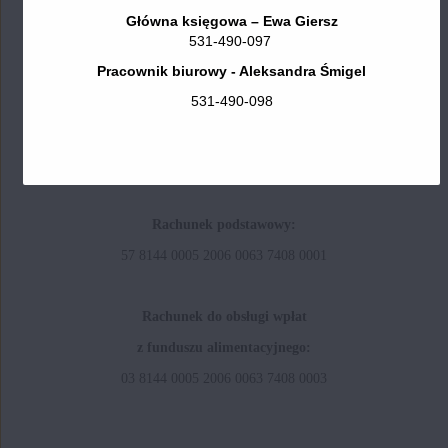
Główna księgowa – Ewa Giersz
531-490-097
Godziny otwarcia:
Pracownik biurowy - Aleksandra Śmigel
poniedziałek od 07:00 do 15:00
531-490-098
wtorek od 07:00 do 15:00
środa od 07:00 do 16:00
czwartek od 07:00 do 15:00
piątek od 07:00 do 14:00
Rachunek podstawowy:
57 8144 0005 2006 0063 7408 0001
Rachunek do obsługi wpłat
z funduszu alimentacyjnego:
03 8144 0005 2006 0063 7408 0003