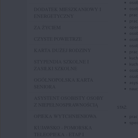
osob
DODATEK MIESZKANIOWY I
osob
prac
ENERGETYCZNY
prac
ZA ŻYCIEM
oper
osob
CZYSTE POWIETRZE
osob
osob
KARTA DUŻEJ RODZINY
prac
kuch
STYPENDIA SZKOLNE I
kuch
ZASIŁKI SZKOLNE
osob
osob
OGÓLNOPOLSKA KARTA
asys
SENIORA
nauc
ASYSTENT OSOBISTY OSOBY
Z NIEPEŁNOSPRAWNOŚCIĄ
STAŻ:
OPIEKA WYTCHNIENIOWA
prac
spec
KUJAWSKO - POMORSKA
TELEOPIEKA - ETAP I