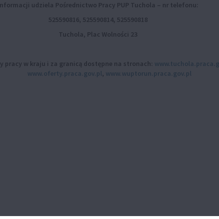
Informacji udziela Pośrednictwo Pracy PUP Tuchola – nr telefonu:
525590816, 525590814, 525590818
Tuchola, Plac Wolności 23
y pracy w kraju i za granicą dostępne na stronach:
www.tuchola.praca.g
www.oferty.praca.gov.pl
,
www.wuptorun.praca.gov.pl