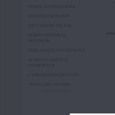
POMOC ŻYWNOŚCIOWA
ASYSTENT RODZINY
AKTYWNOŚĆ NA TAK
Ofert
KORPUS WSPARCIA
SENIORÓW
DEKLARACJA DOSTĘPNOŚCI
OCHRONA DANYCH
OSOBOWYCH
CYBERBEZPIECZEŃSTWO
ГРОМАДЯН УКРАЇНИ