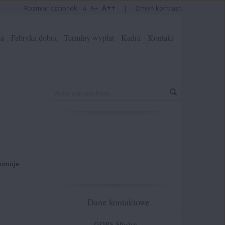
A++
Rozmiar czcionek:
A+
|
Zmień kontrast
A
na
Fabryka dobra
Terminy wypłat
Kadra
Kontakt
Znajdź
Wyszukaj
na
stronie
ponuje
Dane kontaktowe
GOPS Śliwice