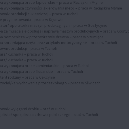
a wykonująca prace tapicerskie – praca w Raciąskim Młynie
a wykonująca czynności lakierowania mebli – praca w Raciąskim Młynie
ownik produkcji cukierniczej – praca w Tucholi
e przy sortowaniu – praca w Kęsowie
ator/ operatorka maszyn produkcyjnych – praca w Gostycynie
a zajmująca się obsługą i naprawą maszyn produkcyjnych – praca w Gosty
a pomocnicza w przetwórstwie drewna – praca w Szumiącej
a sprzedająca części oraz artykuły motoryzacyjne – praca w Tucholi
ownik produkcji – praca w Tucholi
arz/ kucharka – praca w Tucholi
arz/ kucharka – praca w Tucholi
a wykonująca prace kamieniarskie – praca w Tucholi
a wykonująca prace ślusarskie – praca w Tucholi
tent rodziny – praca w Cekcynie
zyciel/ka wychowania przedszkolnego – praca w Śliwicach
ownik wylęgarni drobiu – staż w Tucholi
jalista/ specjalistka zdrowia publicznego – staż w Tucholi