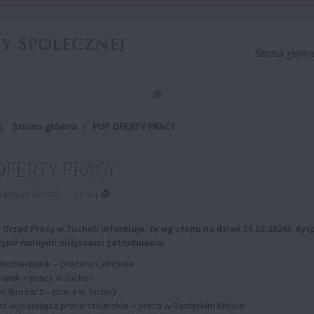
Strona głów
j:
Strona główna
»
PUP OFERTY PRACY
OFERTY PRACY
dnia 24.02.2026
Drukuj
Urząd Pracy w Tucholi informuje, że wg stanu na dzień 24.02.2026r. dys
ymi wolnymi miejscami zatrudnienia:
tromechanik – praca w Cekcynie
anik – praca w Tucholi
er/kucharz – praca w Tucholi
a wykonująca prace stolarskie – praca w Raciąskim Młynie