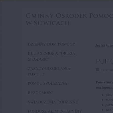
Przejdź
Przejdź
do
do
głównej
wyszukiwarki
treści
Menu
DZIENNY DOM POMOCY
Jesteś tuta
KLUB SENIORA "DRUGA
PUP 
MŁODOŚĆ"
ZASADY UDZIELANIA
Utworzono 
POMOCY
Powiatowy 
POMOC SPOŁECZNA
następując
BEZDOMOŚĆ
elek
mech
ŚWIADCZENIA RODZINNE
pizz
osob
FUNDUSZ ALIMENTACYJNY