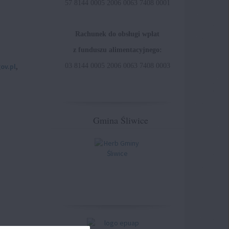
57 8144 0005 2006 0063 7408 0001
Rachunek do obsługi wpłat
z funduszu alimentacyjnego:
ov.pl
,
03 8144 0005 2006 0063 7408 0003
Gmina Śliwice