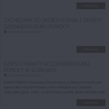
na
czytaj dalej...
temat:
PUP
ZACHĘCAMY DO SKORZYSTANIA Z OFERTY
OFERTY
PRACY
DZIENNEGO DOMU POMOCY
Utworzono dnia 18.02.2026
na
czytaj dalej...
temat:
ZACHĘ
DZIEŃ OTWARTY W DZIENNYM DOMU
DO
SKORZY
POMOCY W ŚLIWICACH
Z
OFERTY
Utworzono dnia 16.02.2026
DZIEN
DZIEŃ OTWARTY w Dziennym Domu Pomocy w Śliwicach! Serdecznie
DOMU
zapraszamy na Dzień Otwarty, który odbędzie się: czwartek,
POMOC
19.02.2026 r. godz. 10:30 – 12:30 ul. Dworcowa 68, Śliwice #FunduszeUE
na
czytaj dalej...
temat: