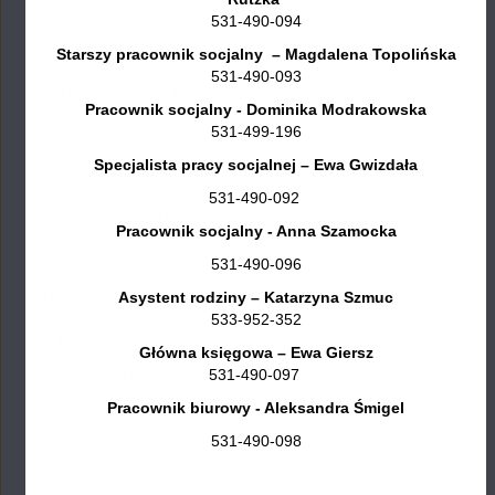
Informacja
531-490-094
Opis projektu
Starszy pracownik socjalny – Magdalena Topolińska
531-490-093
POMOC ŻYWNOŚCIOWA
Pracownik socjalny - Dominika Modrakowska
ASYSTENT RODZINY
531-499-196
Specjalista pracy socjalnej – Ewa Gwizdała
AKTYWNOŚĆ NA TAK
531-490-092
KORPUS WSPARCIA SENIORÓW
Pracownik socjalny - Anna Szamocka
DEKLARACJA DOSTĘPNOŚCI
531-490-096
OCHRONA DANYCH OSOBOWYCH
Asystent rodziny – Katarzyna Szmuc
533-952-352
CYBERBEZPIECZEŃSTWO
Główna księgowa – Ewa Giersz
531-490-097
ГРОМАДЯН УКРАЇНИ
Pracownik biurowy - Aleksandra Śmigel
Виплата 300 злотих для громадян України 300 zł dla
obywatela Ukrainy
531-490-098
Як отримати сімейну допомогу громадянину України
ŚWIADCZENIA RODZINNE