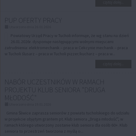
na
czytaj dalej...
temat:
Progra
PUP OFERTY PRACY
Fundus
Europej
Utworzono dnia 26.01.2026
na
Pomoc
Powiatowy Urząd Pracy w Tucholi informuje, że wg stanu na dzień
Żywnoś
26.01.2026r. dysponuje następującymi wolnymi miejscami
2021-
zatrudnienia: elektromechanik – praca w Cekcynie mechanik – praca
2027
w Tucholi ślusarz – praca w Tucholi pizzer/kucharz – praca w...
na
czytaj dalej...
temat:
PUP
NABÓR UCZESTNIKÓW W RAMACH
OFERTY
PRACY
PROJEKTU KLUB SENIORA "DRUGA
MŁODOŚĆ"
Utworzono dnia 19.01.2026
Gmina Śliwice zaprasza seniorów z powiatu tucholskiego do udziału
w projekcie objętym grantem pt. Klub seniora „Druga młodość”, w
ramach którego utworzony zostanie klub seniora dla osób 60+. Klub
seniora to przestrzeń tworzona z myślą o...