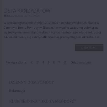
temat:
OGŁOS
LISTA KANDYDATÓW
WYNIK
NABOR
Utworzono dnia 15.01.2026
W wyniku ogłoszenia z dnia 12.12.2025 r. na stanowisko Opiekuna w
Dziennym Domu Pomocy w Śliwicach w wyniku wstępnej selekcji na
wyżej wymienione stanowisko pracy do następnego etapu rekrutacji
zakwalifikowały się kandydatki spełniające wymagania określone w...
na
czytaj dalej...
temat:
LISTA
KANDY
Pierwsza strona
3
4
5
6
7
Ostatnia strona
Menu
DZIENNY DOM POMOCY
Rekrutacja
KLUB SENIORA "DRUGA MŁODOŚĆ"