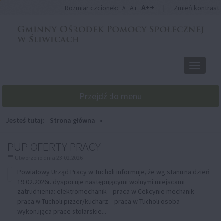
Przejdź
Przejdź
A++
Rozmiar czcionek:
A+
|
Zmień kontrast
A
do
do
głównej
wyszukiwarki
treści
Przełącz
nawigacj
Przejdź do menu
Jesteś tutaj:
Strona główna
»
AKTUALNOŚCI,
PUP OFERTY PRACY
strona
Utworzono dnia 23.02.2026
Powiatowy Urząd Pracy w Tucholi informuje, że wg stanu na dzień
5:
19.02.2026r. dysponuje następującymi wolnymi miejscami
zatrudnienia: elektromechanik – praca w Cekcynie mechanik –
praca w Tucholi pizzer/kucharz – praca w Tucholi osoba
wykonująca prace stolarskie...