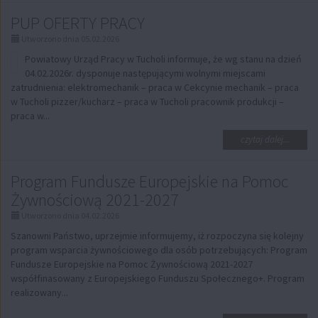
DZIEŃ
PUP OFERTY PRACY
OTWAR
W
Utworzono dnia 05.02.2026
DZIEN
DOMU
Powiatowy Urząd Pracy w Tucholi informuje, że wg stanu na dzień
POMOC
04.02.2026r. dysponuje następującymi wolnymi miejscami
W
zatrudnienia: elektromechanik – praca w Cekcynie mechanik – praca
ŚLIWIC
w Tucholi pizzer/kucharz – praca w Tucholi pracownik produkcji –
praca w...
na
czytaj dalej...
temat:
PUP
Program Fundusze Europejskie na Pomoc
OFERTY
PRACY
Żywnościową 2021-2027
Utworzono dnia 04.02.2026
Szanowni Państwo, uprzejmie informujemy, iż rozpoczyna się kolejny
program wsparcia żywnościowego dla osób potrzebujących: Program
Fundusze Europejskie na Pomoc Żywnościową 2021-2027
współfinasowany z Europejskiego Funduszu Społecznego+. Program
realizowany...