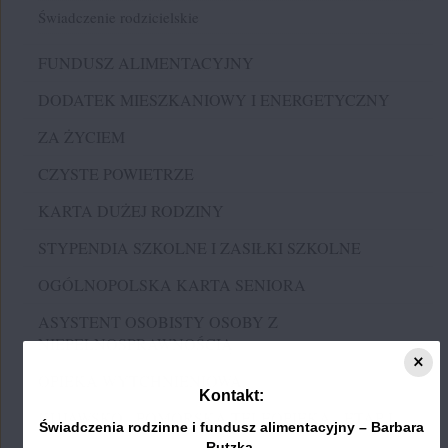
Świadczenie rodzicielskie
FUNDUSZ ALIMENTACYJNY
DODATEK MIESZKANIOWY I ENERGETYCZNY
ZA ŻYCIEM
CZYSTE POWIETRZE
KARTA DUŻEJ RODZINY
STYPENDIA SZKOLNE I ZASIŁKI SZKOLNE
OGÓLNOPOLSKA KARTA SENIORA
ASYSTENT OSOBISTY OSOBY Z
NIEPEŁNOSPRAWNOŚCIĄ
×
OPIEKA WYTCHNIENIOWA
Kontakt:
KUJAWSKO - POMORSKA TELEOPIEKA - ETAP I
Świadczenia rodzinne i fundusz alimentacyjny – Barbara
Rutzka