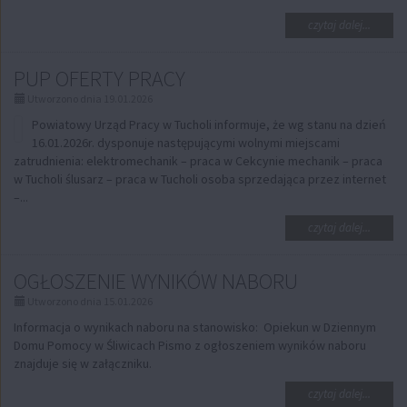
na
czytaj dalej...
temat:
NABÓR
PUP OFERTY PRACY
UCZES
W
Utworzono dnia 19.01.2026
RAMAC
PROJE
Powiatowy Urząd Pracy w Tucholi informuje, że wg stanu na dzień
KLUB
16.01.2026r. dysponuje następującymi wolnymi miejscami
SENIOR
zatrudnienia: elektromechanik – praca w Cekcynie mechanik – praca
"DRUG
w Tucholi ślusarz – praca w Tucholi osoba sprzedająca przez internet
MŁODO
–...
na
czytaj dalej...
temat:
PUP
OGŁOSZENIE WYNIKÓW NABORU
OFERTY
PRACY
Utworzono dnia 15.01.2026
Informacja o wynikach naboru na stanowisko: Opiekun w Dziennym
Domu Pomocy w Śliwicach Pismo z ogłoszeniem wyników naboru
znajduje się w załączniku.
na
czytaj dalej...